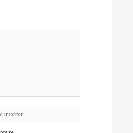
rnet
ntaire.