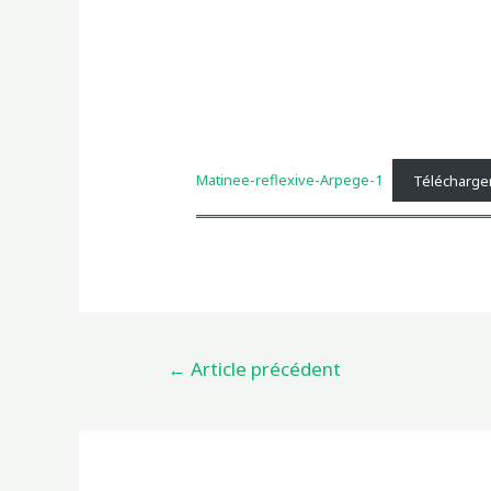
Matinee-reflexive-Arpege-1
Télécharge
Navigation
←
Article précédent
de
l’article