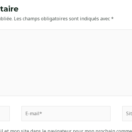
taire
bliée.
Les champs obligatoires sont indiqués avec
*
E-
Site
mail*
Inte
l et mon site dans le navigateur pour mon prochain comme