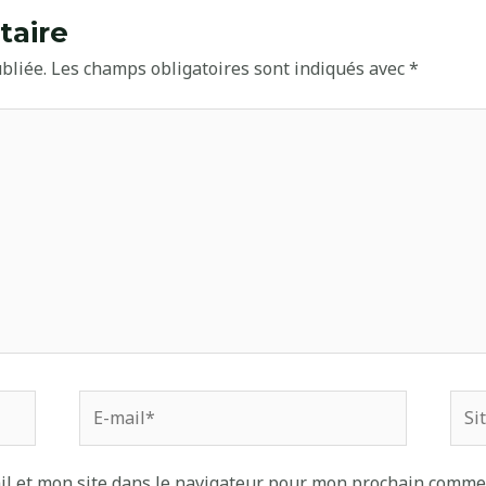
taire
bliée.
Les champs obligatoires sont indiqués avec
*
E-
Site
mail*
Inte
l et mon site dans le navigateur pour mon prochain comme