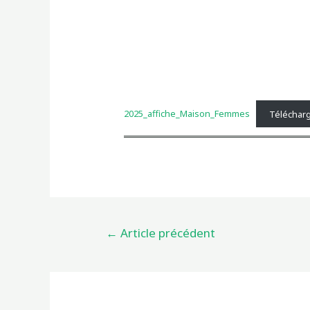
2025_affiche_Maison_Femmes
Téléchar
Navigation
←
Article précédent
de
l’article