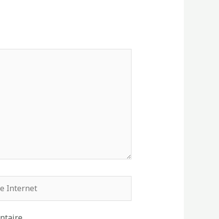
rnet
ntaire.