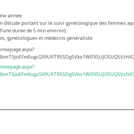
ème année.
 d’étude portant sur le suivi gynécologique des femmes aya
d’une durée de 5 min environ).
es, gynécologues et médecins généraliste.
ponsepage.aspx?
IbmT5JoEFm0ugcGX9URTRSSDg5Vko1WlFXSUJOSUQ5VzhVQj
ponsepage.aspx?
IbmT5JoEFm0ugcGX9URTRSSDg5Vko1WlFXSUJOSUQ5VzhVQj