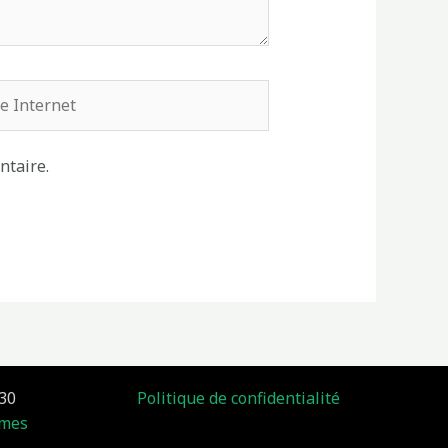
rnet
ntaire.
30
Politique de confidentialité
îmes