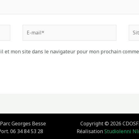
E-
Site
mail*
Inte
l et mon site dans le navigateur pour mon prochain comme
, Parc Georges Besse
Copyright © 2026 CDOSF
ort. 06 34 84 53 28
Réalisation
Studiolenni N