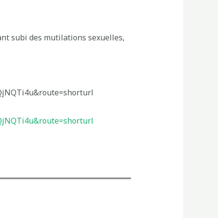
nt subi des mutilations sexuelles,
NQTi4u&route=shorturl
NQTi4u&route=shorturl