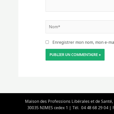
Nom*
Enregistrer mon nom, mon e-mai
Maison des Professions Libérales et de Santé
30035 NIMES cedex 1 | Tél. 04 48 68 29 04 | P