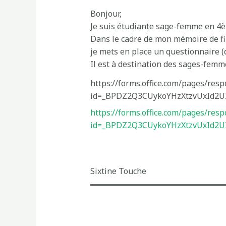
Bonjour,
Je suis étudiante sage-femme en 4
Dans le cadre de mon mémoire de fin
je mets en place un questionnaire (
Il est à destination des sages-femm
https://forms.office.com/pages/res
id=_BPDZ2Q3CUykoYHzXtzvUxId2U
https://forms.office.com/pages/res
id=_BPDZ2Q3CUykoYHzXtzvUxId2U
Sixtine Touche