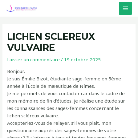
Aller
au
MAI
contenu
MEN
LICHEN SCLEREUX
VULVAIRE
Laisser un commentaire
/
19 octobre 2025
Bonjour,
Je suis Émilie Bizot, étudiante sage-femme en 5ème
année à l’École de maïeutique de Nîmes.
Je me permets de vous contacter car dans le cadre de
mon mémoire de fin d’études, je réalise une étude sur
les connaissances des sages-femmes concernant le
lichen scléreux vulvaire.
Accepteriez-vous de relayer, s’il vous plait, mon
questionnaire auprès des sages-femmes de votre
réseau ? Il s’adresse à tous et toutes les sages-femmes